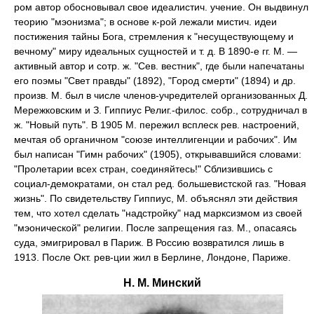
ром автор обосновывал свое идеалистич. учение. Он выдвинул
теорию "мэонизма"; в основе к-рой лежали мистич. идеи
постижения тайны Бога, стремления к "несуществующему и
вечному" миру идеальных сущностей и т. д. В 1890-е гг. М. —
активный автор и сотр. ж. "Сев. вестник", где были напечатаны
его поэмы "Свет правды" (1892), "Город смерти" (1894) и др.
произв. М. был в числе членов-учредителей организованных Д.
Мережковским и З. Гиппиус Религ.-филос. собр., сотрудничал в
ж. "Новый путь". В 1905 М. пережил всплеск рев. настроений,
мечтая об органичном "союзе интеллигенции и рабочих". Им
был написан "Гимн рабочих" (1905), открывавшийся словами:
"Пролетарии всех стран, соединяйтесь!" Сблизившись с
социал-демократами, он стал ред. большевистской газ. "Новая
жизнь". По свидетельству Гиппиус, М. объяснял эти действия
тем, что хотел сделать "надстройку" над марксизмом из своей
"мэонической" религии. После запрещения газ. М., опасаясь
суда, эмигрировал в Париж. В Россию возвратился лишь в
1913. После Окт. рев-ции жил в Берлине, Лондоне, Париже.
Н. М. Минский