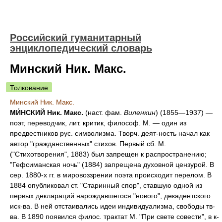
Российский гуманитарный
энциклопедический словарь
Минский Ник. Макс.
Толкование
Минский Ник. Макс.
МИ́НСКИЙ Ник. Макс.
(наст. фам.
Виленкин
) (1855—1937) —
поэт, переводчик, лит. критик, философ. М. — один из
предвестников рус. символизма. Творч. деят-ность начал как
автор "гражданственных" стихов. Первый сб. М.
("Стихотворения", 1883) был запрещен к распространению;
"Гефсиманская ночь" (1884) запрещена духовной цензурой. В
сер. 1880-х гг. в мировоззрении поэта происходит перелом. В
1884 опубликовал ст. "Старинный спор", ставшую одной из
первых деклараций нарождавшегося "нового", декадентского
иск-ва. В ней отстаивались идеи индивидуализма, свободы тв-
ва. В 1890 появился филос. трактат М. "При свете совести", в к-