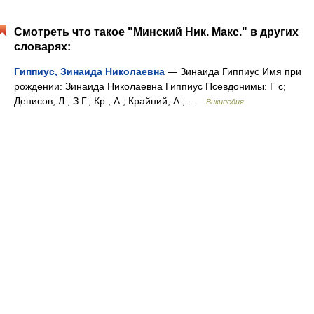
Смотреть что такое "Минский Ник. Макс." в других
словарях:
Гиппиус, Зинаида Николаевна
— Зинаида Гиппиус Имя при
рождении: Зинаида Николаевна Гиппиус Псевдонимы: Г с;
Денисов, Л.; З.Г.; Кр., А.; Крайний, А.; …
Википедия